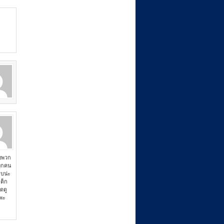
พอพวก
ทุกคน
บน่ะ
ต็ก
ดดู
้พะ