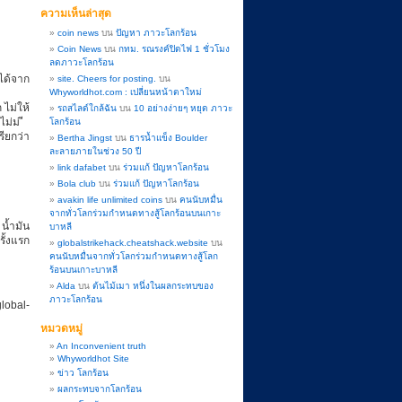
ความเห็นล่าสุด
coin news
บน
ปัญหา ภาวะโลกร้อน
Coin News
บน
กทม. รณรงค์ปิดไฟ 1 ชั่วโมง
ลดภาวะโลกร้อน
ได้จาก
site. Cheers for posting.
บน
Whyworldhot.com : เปลี่ยนหน้าตาใหม่
ไม่ให้
รถสไลด์ใกล้ฉัน
บน
10 อย่างง่ายๆ หยุด ภาวะ
ไม่ม ี
โลกร้อน
ียกว่า
Bertha Jingst
บน
ธารน้ำแข็ง Boulder
ละลายภายในช่วง 50 ปี
link dafabet
บน
ร่วมแก้ ปัญหาโลกร้อน
Bola club
บน
ร่วมแก้ ปัญหาโลกร้อน
avakin life unlimited coins
บน
คนนับหมื่น
จากทั่วโลกร่วมกำหนดทางสู้โลกร้อนบนเกาะ
 น้ำมัน
บาหลี
ั้งแรก
globalstrikehack.cheatshack.website
บน
คนนับหมื่นจากทั่วโลกร่วมกำหนดทางสู้โลก
ร้อนบนเกาะบาหลี
Alda
บน
ต้นไม้เมา หนึ่งในผลกระทบของ
ภาวะโลกร้อน
lobal-
หมวดหมู่
An Inconvenient truth
Whyworldhot Site
ข่าว โลกร้อน
ผลกระทบจากโลกร้อน