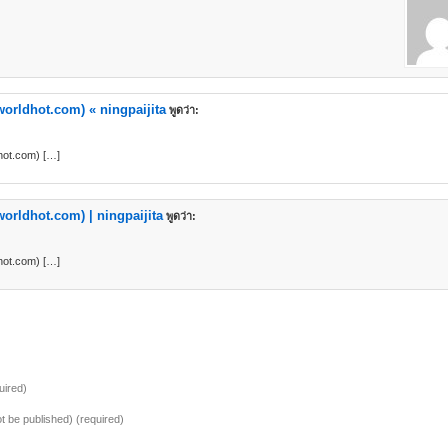
orldhot.com) « ningpaijita
พูดว่า:
hot.com) […]
orldhot.com) | ningpaijita
พูดว่า:
hot.com) […]
uired)
not be published) (required)