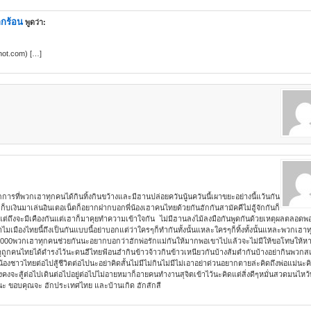
กร้อน
พูดว่า:
hot.com) […]
รที่พวกเฮาทุกคนได้กินทิ้งกินขว้างและมีฮานปล่อยควันนู้นควันนี้เผาขยะอย่างนี้แว้นกัน
นเก็บเงินมาเล่นอินเตอเน็ตก็อยากฝากบอกพี่น้องเฮาคนไทยด้วยกันฮักกันสามัคคีไม่ฮู้จักกันก็
ใส่กันแต่ถึงจะมีเคืองกันแต่เฮาก็มาคุยทำความเข้าใจกัน ไม่มีฮานลงไม้ลงมือกันพูดกันด้วยเหตุผลตลอด
ำไมเมืองไทยนี้ถึงเป็นกันแบบนี้อย่าบอกแต่ว่าใครๆก็ทำกันทั้งนั้นแหละใครๆก็ทิ้งทั้งนั้นแหละพวกเฮา
000พวกเฮาทุกคนช่วยกันนะอยากบอกว่าฮักพ่อรักแม่กันให้มากพอเขาไปแล้วจะไม่มีให้ขอโทษให้หา
ูถูกคนไทยได้ดำรงไว้นะดนฮีไทยฟ้อนฮำกินข้าวจ้าวกินข้าวเหนียวกันบ้างส้มตำกันบ้างอย่ากินพวกสเ
าวไทยต่อไปสู้ชีวิตต่อไปนะอย่าคิดสั้นไม่มีไม่กินไม่มีไม่เอาอย่าด่วนอยากตายล่ะคิดถึงพ่อแม่นะคิ
ังคงจะสู้ต่อไปเดินต่อไปอยู่ต่อไปไม่อายหมาก็อายคนทำงานสุจิตเข้าไว้นะคิดแต่สิ่งดีๆหมั่นสวดมนไหว
นนะ ขอบคุณจะ ฮักประเทศไทย และบ้านเกิด ฮักสักสี