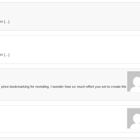
าก […]
าก […]
nly price bookmarking for revisiting. I wonder how so much effort you set to create the