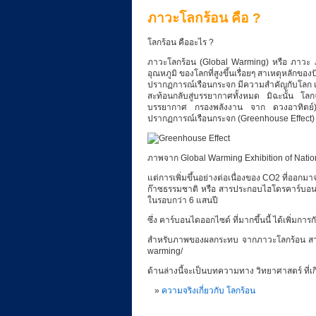
ภาวะโลกร้อน คือ ?
t
โลกร้อน คืออะไร ?
:
ภาวะโลกร้อน (Global Warming) หรือ ภาวะ ภ
อุณหภูมิ ของโลกที่สูงขึ้นเรื่อยๆ สาเหตุหลักข
ปรากฏการณ์เรือนกระจก มีความสำคัญกับโลก เ
ห
สะท้อนกลับสู่บรรยากาศทั้งหมด มิฉะนั้น โ
บรรยากาศ กรองพลังงาน จาก ดวงอาทิตย์) ซึ่ง
ปรากฏการณ์เรือนกระจก (Greenhouse Effect) 
ยุ
ภาพจาก Global Warming Exhibition of Natio
แต่การเพิ่มขึ้นอย่างต่อเนื่องของ CO2 ที่ออกม
ด
ก๊าซธรรมชาติ หรือ สารประกอบไฮโดรคาร์บอน ) 
ในรอบกว่า 6 แสนปี
!
ซึ่ง คาร์บอนไดออกไซด์ ที่มากขึ้นนี้ ได้เพิ่มก
สำหรับภาพของผลกระทบ จากภาวะโลกร้อน สามารถ
warming/
ภ
ด้านล่างนี้จะเป็นบทความทาง วิทยาศาสตร์ ที่เก
ความจริงเกี่ยวกับ โลกร้อน
า