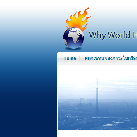
W
h
y
w
Home
ผลกระทบของภาวะโลกร้อ
o
r
l
d
h
o