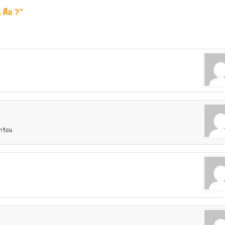
คือ ?”
กร้อน