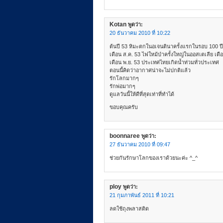
Kotan
พูดว่า:
20 ธันวาคม 2010 ที่ 10:22
ต้นปี 53 หิมะตกในอเจนตินาครั้งแรกในรอบ 100 ปี
เดือน ส.ค. 53 ไฟใหม้ป่าครั้งใหญ่ในออสเตเลีย เดื
เดือน พ.ย. 53 ประเทศไทยเกิดน้ำท่วมทั่วประเทศ
ตอนนี้คิดว่าอากาศน่าจะไม่ปกติแล้ว
รักโลกมากๆ
รักพ่อมากๆ
ดูแลวันนี้ให้ดีที่สุดเท่าที่ทำได้
ขอบคุณครับ
boonnaree
พูดว่า:
27 ธันวาคม 2010 ที่ 09:47
ช่วยกันรักษาโลกของเราด้วยนะค่ะ ^_^
ploy
พูดว่า:
21 กุมภาพันธ์ 2011 ที่ 10:21
ลดใช้ถุงพลาสติด