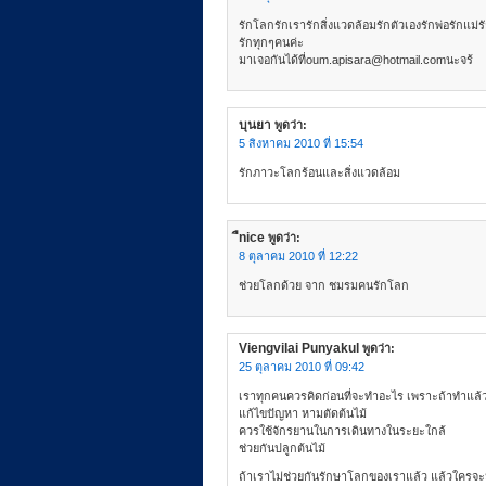
รักโลกรักเรารักสิ่งแวดล้อมรักตัวเองรักพ่อรักแม่รั
รักทุกๆคนค่ะ
น
มาเจอกันได้ที่
oum.apisara@hotmail.com
นะจร้
บุนยา
พูดว่า:
5 สิงหาคม 2010 ที่ 15:54
รักภาวะโลกร้อนและสิ่งแวดล้อม
ืnice
พูดว่า:
8 ตุลาคม 2010 ที่ 12:22
ช่วยโลกด้วย จาก ชมรมคนรักโลก
Viengvilai Punyakul
พูดว่า:
25 ตุลาคม 2010 ที่ 09:42
เราทุกคนควรคิดก่อนที่จะทำอะไร เพราะถ้าทำแล้
แก้ไขปัญหา หามตัดต้นไม้
ควรใช้จักรยานในการเดินทางในระยะใกล้
ช่วยกันปลูกต้นไม้
ถ้าเราไม่ช่วยกันรักษาโลกของเราแล้ว แล้วใครจ