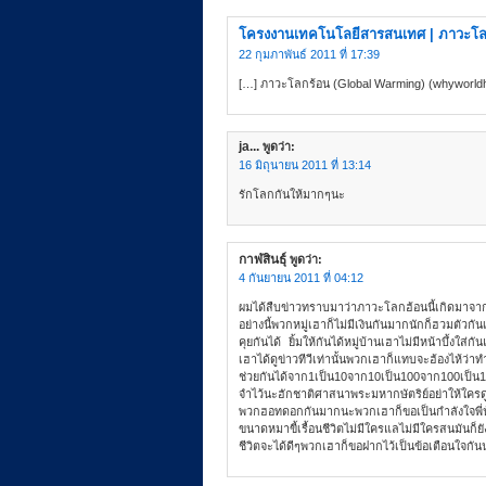
โครงงานเทคโนโลยีสารสนเทศ | ภาวะโล
22 กุมภาพันธ์ 2011 ที่ 17:39
[…] ภาวะโลกร้อน (Global Warming) (whyworld
ja...
พูดว่า:
16 มิถุนายน 2011 ที่ 13:14
รักโลกกันให้มากๆนะ
กาฬสินธุ์
พูดว่า:
4 กันยายน 2011 ที่ 04:12
ผมได้สืบข่าวทราบมาว่าภาวะโลกฮ้อนนี้เกิดมาจากกา
อย่างนี้พวกหมู่เฮาก็ไม่มีเงินกันมากนักก็ฮวมตัวกั
คุยกันได้ ยิ้มให้กันได้หมู่บ้านเฮาไม่มีหน้าบึ้ง
เฮาได้ดูข่าวทีวีเท่านั้นพวกเฮาก็แทบจะฮ้องไห้ว่าท
ช่วยกันได้จาก1เป็น10จาก10เป็น100จาก100เป็น1
จำไว้นะฮักชาติศาสนาพระมหากษัตริย์อย่าให้ใครด
พวกฮอทดอกกันมากนะพวกเฮาก็ขอเป็นกำลังใจพี่น้องช
ขนาดหมาขี้เรื้อนชีวิตไม่มีใครแลไม่มีใครสนมันก็ย
ชีวิตจะได้ดีๆพวกเฮาก็ขอฝากไว้เป็นข้อเตือนใจกั