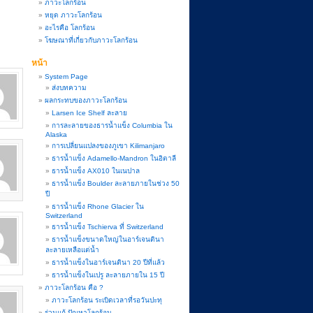
ภาวะโลกร้อน
หยุด ภาวะโลกร้อน
อะไรคือ โลกร้อน
โฆษณาที่เกี่ยวกับภาวะโลกร้อน
หน้า
System Page
ส่งบทความ
ผลกระทบของภาวะโลกร้อน
Larsen Ice Shelf ละลาย
การละลายของธารน้ำแข็ง Columbia ใน
Alaska
การเปลี่ยนแปลงของภูเขา Kilimanjaro
ธารน้ำแข็ง Adamello-Mandron ในอิตาลี
ธารน้ำแข็ง AX010 ในเนปาล
ธารน้ำแข็ง Boulder ละลายภายในช่วง 50
ปี
ธารน้ำแข็ง Rhone Glacier ใน
Switzerland
ธารน้ำแข็ง Tschierva ที่ Switzerland
ธารน้ำแข็งขนาดใหญ่ในอาร์เจนตินา
ละลายเหลือแต่น้ำ
ธารน้ำแข็งในอาร์เจนตินา 20 ปีที่แล้ว
ธารน้ำแข็งในเปรู ละลายภายใน 15 ปี
ภาวะโลกร้อน คือ ?
ภาวะโลกร้อน ระเบิดเวลาที่รอวันปะทุ
ร่วมแก้ ปัญหาโลกร้อน