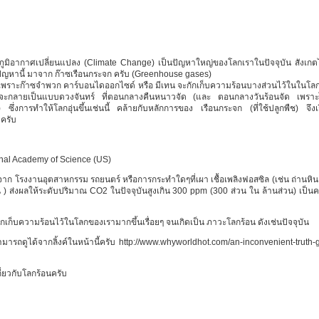
ูมิอากาศเปลี่ยนแปลง (Climate Change) เป็นปัญหาใหญ่ของโลกเราในปัจจุบัน สังเกต
องปัญหานี้ มาจาก ก๊าซเรือนกระจก ครับ (Greenhouse gases)
พราะก๊าซจำพวก คาร์บอนไดออกไซด์ หรือ มีเทน จะกักเก็บความร้อนบางส่วนไว้ในในโลก 
ลกจะกลายเป็นแบบดวงจันทร์ ที่ตอนกลางคืนหนาวจัด (และ ตอนกลางวันร้อนจัด เพราะ
การทำให้โลกอุ่นขึ้นเช่นนี้ คล้ายกับหลักการของ เรือนกระจก (ที่ใช้ปลูกพืช) จึงเร
ครับ
nal Academy of Science (US)
าจาก โรงงานอุตสาหกรรม รถยนตร์ หรือการกระทำใดๆที่เผา เชื้อเพลิงฟอสซิล (เช่น ถ่านหิน
ส่งผลให้ระดับปริมาณ CO2 ในปัจจุบันสูงเกิน 300 ppm (300 ส่วน ใน ล้านส่วน) เป็นคร
ารกักเก็บความร้อนไว้ในโลกของเรามากขึ้นเรื่อยๆ จนเกิดเป็น ภาวะโลกร้อน ดังเช่นปัจจุบัน
ดูได้จากลิ้งค์ในหน้านี้ครับ http://www.whyworldhot.com/an-inconvenient-truth-g
ี่ยวกับโลกร้อนครับ